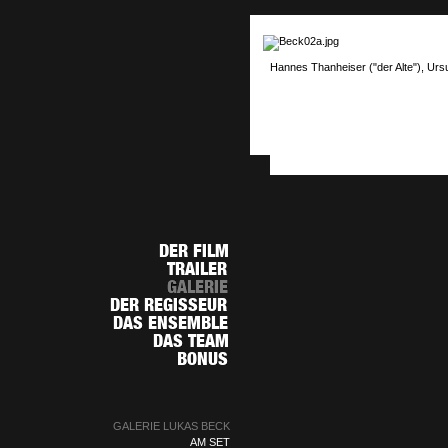
Hannes Thanheiser ("der Alte"), Ur
GALERIE LUKAS BECK
AM SET