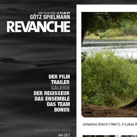
Johannes Krisch ("Alex"), © Lukas 
GALERIE LUKAS BECK
AM SET