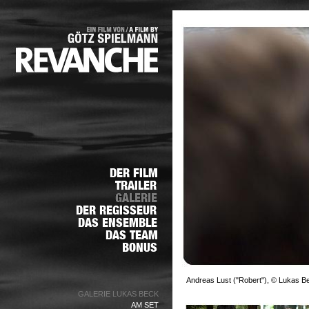
Andreas Lust ("Robert"), © Lukas B
GALERIE LUKAS BECK
AM SET