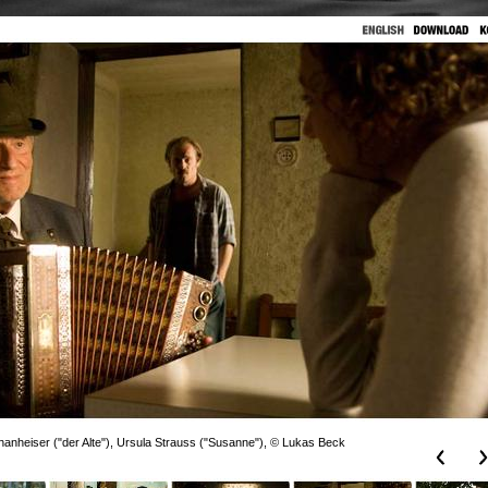
anheiser ("der Alte"), Ursula Strauss ("Susanne"), © Lukas Beck