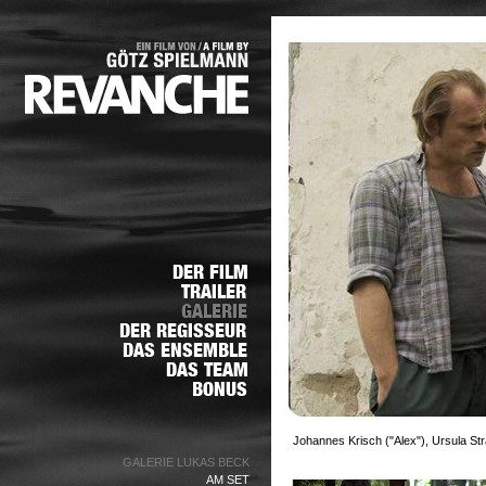
Johannes Krisch ("Alex"), Ursula S
GALERIE LUKAS BECK
AM SET