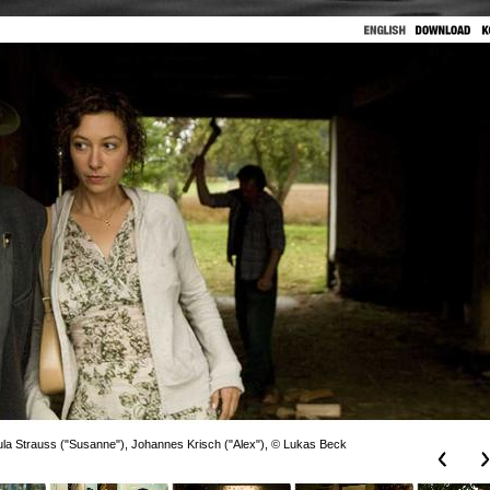
ula Strauss ("Susanne"), Johannes Krisch ("Alex"), © Lukas Beck