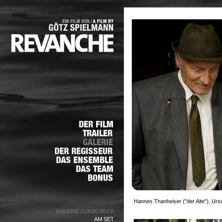
Hannes Thanheiser ("der Alte"), Urs
GALERIE LUKAS BECK
AM SET