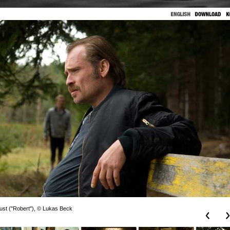
ust ("Robert"), © Lukas Beck