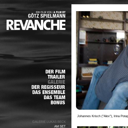
Johannes Krisch ("Alex"), Irina Pot
GALERIE LUKAS BECK
AM SET