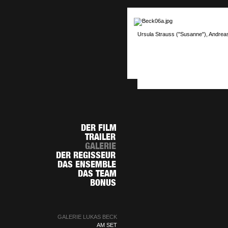
Ursula Strauss ("Susanne"), Andrea
GALERIE LUKAS BECK
AM SET