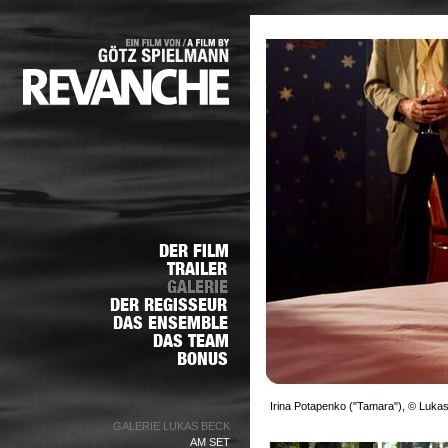
Irina Potapenko ("Tamara"), © Luka
GALERIE LUKAS BECK
AM SET