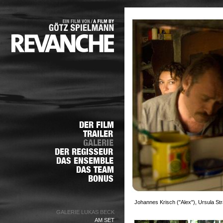
Johannes Krisch ("Alex"), Ursula S
GALERIE LUKAS BECK
AM SET