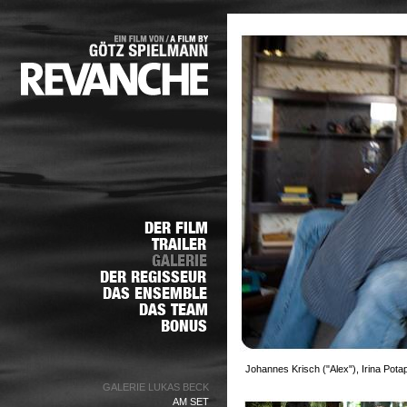
Johannes Krisch ("Alex"), Irina Pot
GALERIE LUKAS BECK
AM SET