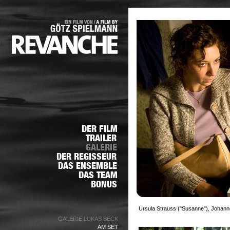
Ursula Strauss ("Susanne"), Johann
GALERIE LUKAS BECK
AM SET