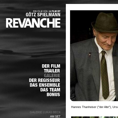
Hannes Thanheiser ("der Alte"), Urs
GALERIE LUKAS BECK
AM SET