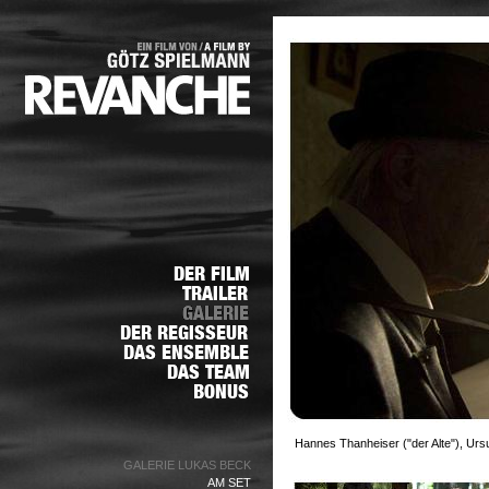
Hannes Thanheiser ("der Alte"), Ur
GALERIE LUKAS BECK
AM SET