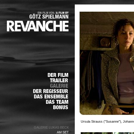
Ursula Strauss ("Susanne"), Johann
GALERIE LUKAS BECK
AM SET