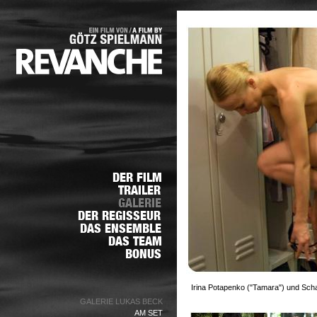
Irina Potapenko ("Tamara") und Sch
GALERIE LUKAS BECK
AM SET