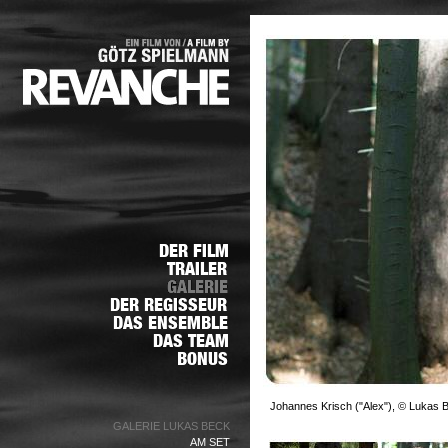
Johannes Krisch ("Alex"), © Lukas 
GALERIE LUKAS BECK
AM SET