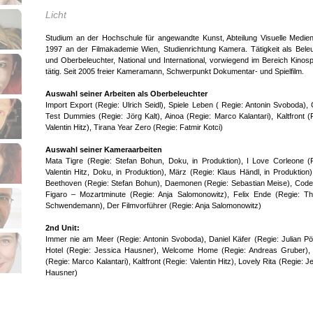
Licht
Studium an der Hochschule für angewandte Kunst, Abteilung Visuelle Medien
1997 an der Filmakademie Wien, Studienrichtung Kamera. Tätigkeit als Bele
und Oberbeleuchter, National und International, vorwiegend im Bereich Kinospi
tätig. Seit 2005 freier Kameramann, Schwerpunkt Dokumentar- und Spielfilm.
Auswahl seiner Arbeiten als Oberbeleuchter
Import Export (Regie: Ulrich Seidl), Spiele Leben ( Regie: Antonin Svoboda),
Test Dummies (Regie: Jörg Kalt), Ainoa (Regie: Marco Kalantari), Kaltfront (
Valentin Hitz), Tirana Year Zero (Regie: Fatmir Kotci)
Auswahl seiner Kameraarbeiten
Mata Tigre (Regie: Stefan Bohun, Doku, in Produktion), I Love Corleone (
Valentin Hitz, Doku, in Produktion), März (Regie: Klaus Händl, in Produktion
Beethoven (Regie: Stefan Bohun), Daemonen (Regie: Sebastian Meise), Co
Figaro – Mozartminute (Regie: Anja Salomonowitz), Felix Ende (Regie: T
Schwendemann), Der Filmvorführer (Regie: Anja Salomonowitz)
2nd Unit:
Immer nie am Meer (Regie: Antonin Svoboda), Daniel Käfer (Regie: Julian Pöl
Hotel (Regie: Jessica Hausner), Welcome Home (Regie: Andreas Gruber), 
(Regie: Marco Kalantari), Kaltfront (Regie: Valentin Hitz), Lovely Rita (Regie: J
Hausner)