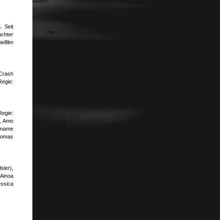
. Seit
uchter
elfilm
 Crash
Regie:
Regie:
), Amo
dename
homas
sler),
Ainoa
essica