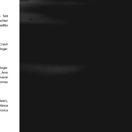
. Seit
uchter
elfilm
 Crash
Regie:
Regie:
), Amo
dename
homas
sler),
Ainoa
essica