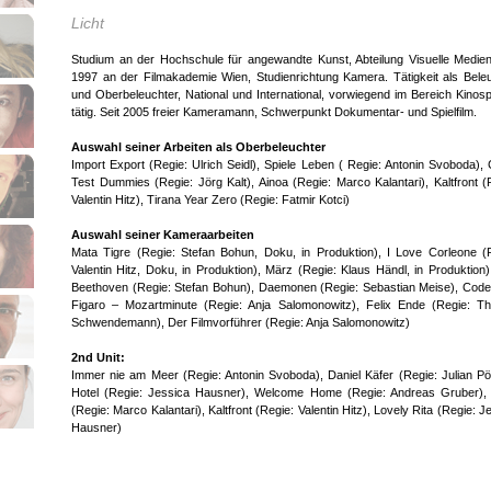
Licht
Studium an der Hochschule für angewandte Kunst, Abteilung Visuelle Medien
1997 an der Filmakademie Wien, Studienrichtung Kamera. Tätigkeit als Bele
und Oberbeleuchter, National und International, vorwiegend im Bereich Kinospi
tätig. Seit 2005 freier Kameramann, Schwerpunkt Dokumentar- und Spielfilm.
Auswahl seiner Arbeiten als Oberbeleuchter
Import Export (Regie: Ulrich Seidl), Spiele Leben ( Regie: Antonin Svoboda),
Test Dummies (Regie: Jörg Kalt), Ainoa (Regie: Marco Kalantari), Kaltfront (
Valentin Hitz), Tirana Year Zero (Regie: Fatmir Kotci)
Auswahl seiner Kameraarbeiten
Mata Tigre (Regie: Stefan Bohun, Doku, in Produktion), I Love Corleone (
Valentin Hitz, Doku, in Produktion), März (Regie: Klaus Händl, in Produktion
Beethoven (Regie: Stefan Bohun), Daemonen (Regie: Sebastian Meise), Co
Figaro – Mozartminute (Regie: Anja Salomonowitz), Felix Ende (Regie: T
Schwendemann), Der Filmvorführer (Regie: Anja Salomonowitz)
2nd Unit:
Immer nie am Meer (Regie: Antonin Svoboda), Daniel Käfer (Regie: Julian Pöl
Hotel (Regie: Jessica Hausner), Welcome Home (Regie: Andreas Gruber), 
(Regie: Marco Kalantari), Kaltfront (Regie: Valentin Hitz), Lovely Rita (Regie: J
Hausner)