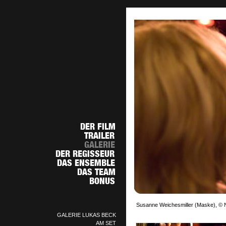
Susanne Weichesmiller (Maske), © N
GALERIE LUKAS BECK
AM SET