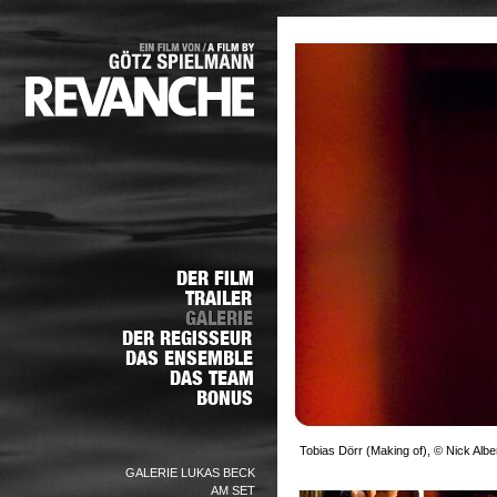
Tobias Dörr (Making of), © Nick Albe
GALERIE LUKAS BECK
AM SET