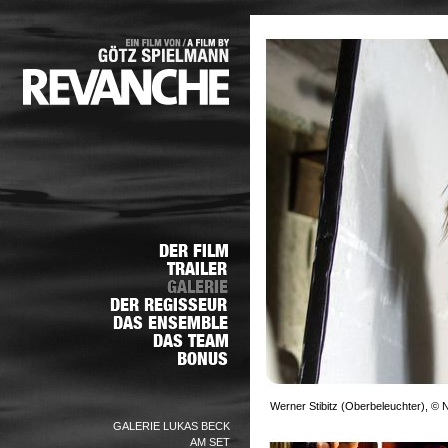
Werner Stibitz (Oberbeleuchter), © N
GALERIE LUKAS BECK
AM SET