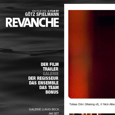
Tobias Dörr (Making of), © Nick Albe
GALERIE LUKAS BECK
AM SET