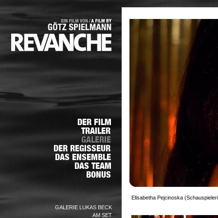
Elisabetha Pejcinoska (Schauspieleri
GALERIE LUKAS BECK
AM SET