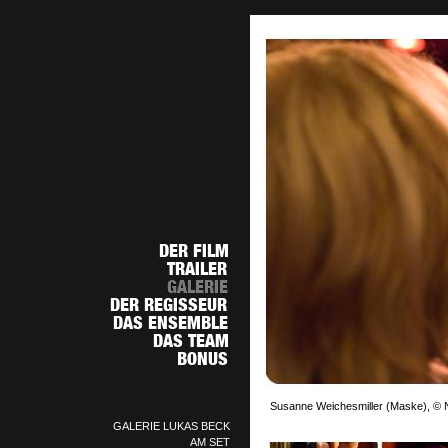
Susanne Weichesmiller (Maske), © N
GALERIE LUKAS BECK
AM SET