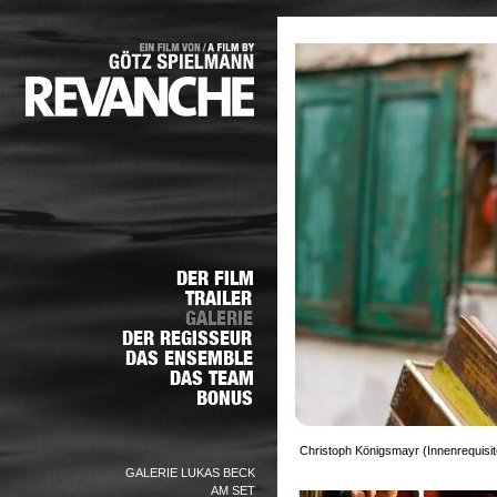
Christoph Königsmayr (Innenrequisite
GALERIE LUKAS BECK
AM SET