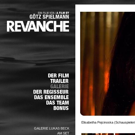
Elisabetha Pejcinoska (Schauspieleri
GALERIE LUKAS BECK
AM SET