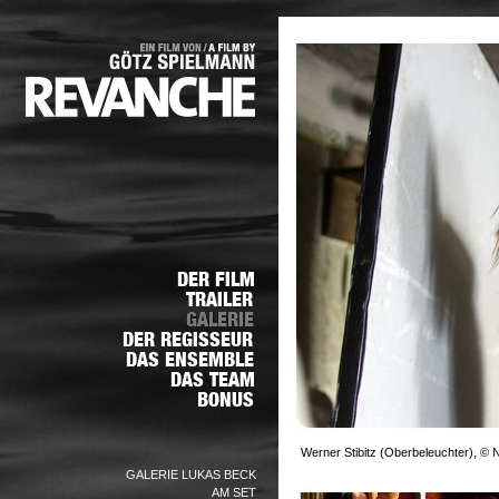
Werner Stibitz (Oberbeleuchter), © N
GALERIE LUKAS BECK
AM SET