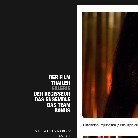
Elisabetha Pejcinoska (Schauspieleri
GALERIE LUKAS BECK
AM SET