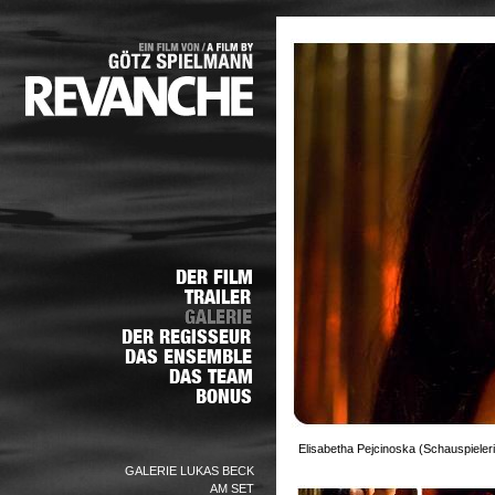
Elisabetha Pejcinoska (Schauspieleri
GALERIE LUKAS BECK
AM SET