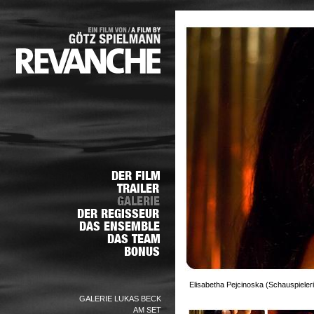
Elisabetha Pejcinoska (Schauspieleri
GALERIE LUKAS BECK
AM SET