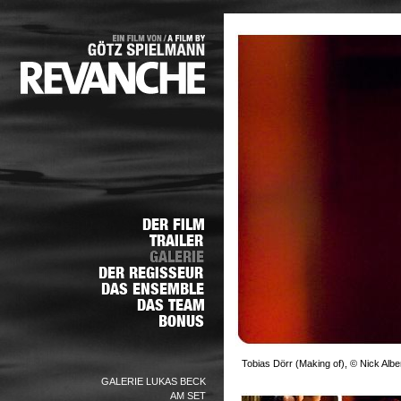
Tobias Dörr (Making of), © Nick Albe
GALERIE LUKAS BECK
AM SET