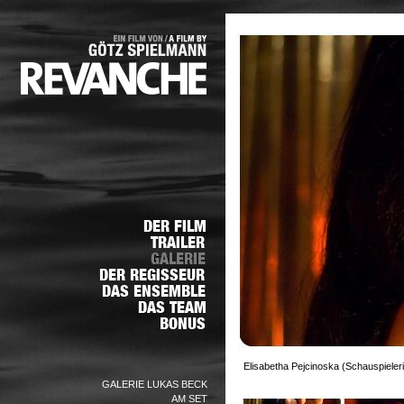
Elisabetha Pejcinoska (Schauspieleri
GALERIE LUKAS BECK
AM SET