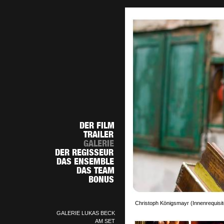
Christoph Königsmayr (Innenrequisite
GALERIE LUKAS BECK
AM SET