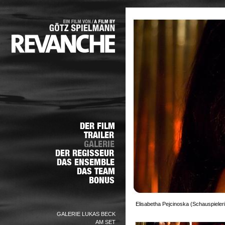
Elisabetha Pejcinoska (Schauspieleri
GALERIE LUKAS BECK
AM SET