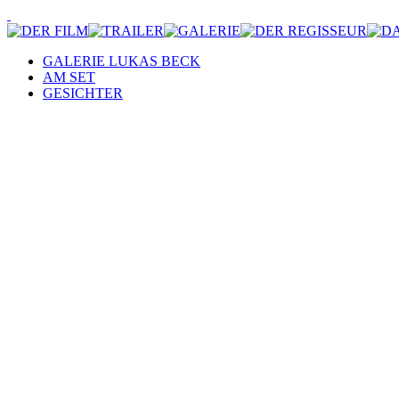
GALERIE LUKAS BECK
AM SET
GESICHTER
Anna Manhardt (Materialassistenz), © Nick Albert