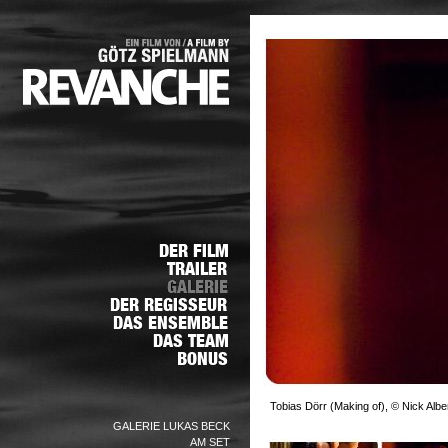
Tobias Dörr (Making of), © Nick Albe
GALERIE LUKAS BECK
AM SET