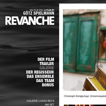
Christoph Königsmayr (Innenrequisite
GALERIE LUKAS BECK
AM SET