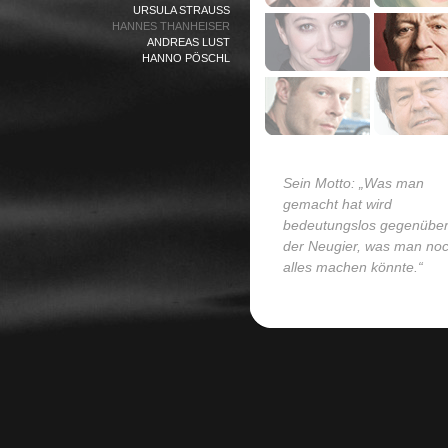
URSULA STRAUSS
HANNES THANHEISER
ANDREAS LUST
HANNO PÖSCHL
Sein Motto: „Was man
gemacht hat wird
bedeutungslos gegenübe
der Neugier, was man no
alles machen könnte.“