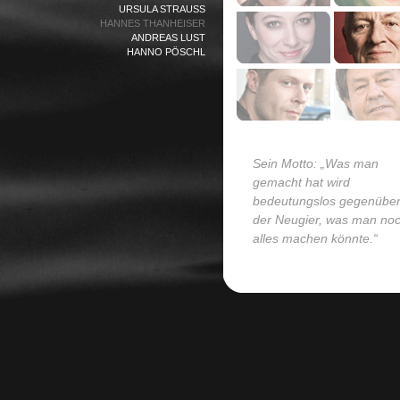
URSULA STRAUSS
HANNES THANHEISER
ANDREAS LUST
HANNO PÖSCHL
Sein Motto: „Was man
gemacht hat wird
bedeutungslos gegenübe
der Neugier, was man no
alles machen könnte.“