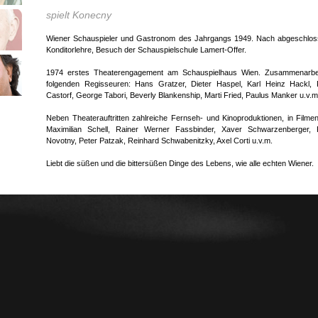
spielt Konecny
Wiener Schauspieler und Gastronom des Jahrgangs 1949. Nach abgeschlos
Konditorlehre, Besuch der Schauspielschule Lamert-Offer.
1974 erstes Theaterengagement am Schauspielhaus Wien. Zusammenarbei
folgenden Regisseuren: Hans Gratzer, Dieter Haspel, Karl Heinz Hackl, 
Castorf, George Tabori, Beverly Blankenship, Marti Fried, Paulus Manker u.v.m
Neben Theaterauftritten zahlreiche Fernseh- und Kinoproduktionen, in Filme
Maximilian Schell, Rainer Werner Fassbinder, Xaver Schwarzenberger, 
Novotny, Peter Patzak, Reinhard Schwabenitzky, Axel Corti u.v.m.
Liebt die süßen und die bittersüßen Dinge des Lebens, wie alle echten Wiener.