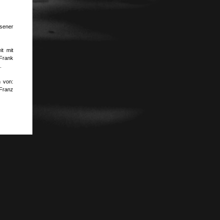
sener
t mit
Frank
.
n von:
Franz