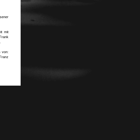
sener
t mit
Frank
.
n von:
Franz