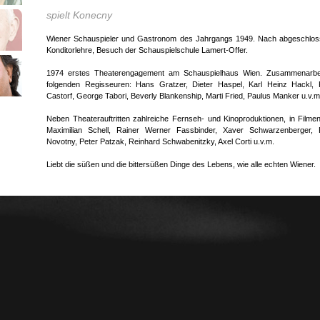
spielt Konecny
Wiener Schauspieler und Gastronom des Jahrgangs 1949. Nach abgeschlos
Konditorlehre, Besuch der Schauspielschule Lamert-Offer.
1974 erstes Theaterengagement am Schauspielhaus Wien. Zusammenarbei
folgenden Regisseuren: Hans Gratzer, Dieter Haspel, Karl Heinz Hackl, 
Castorf, George Tabori, Beverly Blankenship, Marti Fried, Paulus Manker u.v.m
Neben Theaterauftritten zahlreiche Fernseh- und Kinoproduktionen, in Filme
Maximilian Schell, Rainer Werner Fassbinder, Xaver Schwarzenberger, 
Novotny, Peter Patzak, Reinhard Schwabenitzky, Axel Corti u.v.m.
Liebt die süßen und die bittersüßen Dinge des Lebens, wie alle echten Wiener.