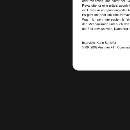
oder mit etwas, das hinter der G
Revanche ist eine präzis geschr
ein Optimum an Spannung oder At
Es geht mir aber um eine formal
Was mich sehr interessiert, ist ei
den Mechanismen und auch den Ma
der Zeit bewusst wird. Dann erst 
Interview: Karin Schiefer
© 09_2007 Austrian Film Commis