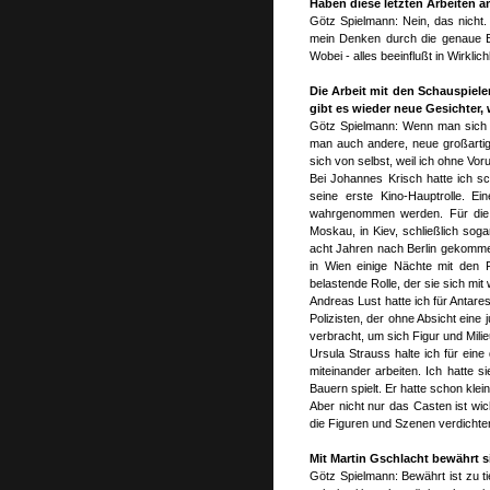
Haben diese letzten Arbeiten a
Götz Spielmann: Nein, das nicht.
mein Denken durch die genaue Bes
Wobei - alles beeinflußt in Wirklich
Die Arbeit mit den Schauspiele
gibt es wieder neue Gesichter,
Götz Spielmann: Wenn man sich 
man auch andere, neue großartige
sich von selbst, weil ich ohne Vor
Bei Johannes Krisch hatte ich s
seine erste Kino-Hauptrolle. Ei
wahrgenommen werden. Für die R
Moskau, in Kiev, schließlich soga
acht Jahren nach Berlin gekommen,
in Wien einige Nächte mit den F
belastende Rolle, der sie sich mi
Andreas Lust hatte ich für Antare
Polizisten, der ohne Absicht eine
verbracht, um sich Figur und Mili
Ursula Strauss halte ich für ein
miteinander arbeiten. Ich hatte
Bauern spielt. Er hatte schon klein
Aber nicht nur das Casten ist wi
die Figuren und Szenen verdichten
Mit Martin Gschlacht bewährt 
Götz Spielmann: Bewährt ist zu ti