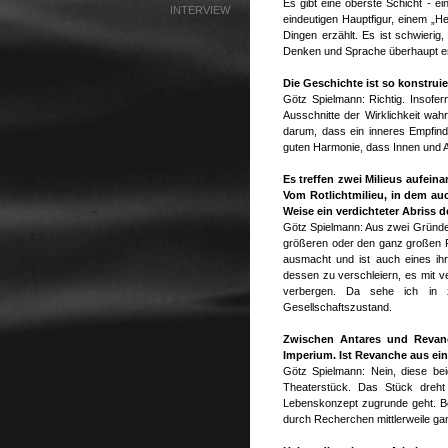
Es gibt eine oberste Schicht - ei
INTERVIEW
eindeutigen Hauptfigur, einem „Hel
Dingen erzählt. Es ist schwierig
Denken und Sprache überhaupt er
Die Geschichte ist so konstruie
Götz Spielmann: Richtig. Insofer
Ausschnitte der Wirklichkeit w
darum, dass ein inneres Empfind
guten Harmonie, dass Innen und A
Es treffen zwei Milieus aufeina
Vom Rotlichtmilieu, in dem auc
Weise ein verdichteter Abriss d
Götz Spielmann: Aus zwei Gründen
größeren oder den ganz großen Pro
ausmacht und ist auch eines ihr
dessen zu verschleiern, es mit ver
verbergen. Da sehe ich in z
Gesellschaftszustand.
Zwischen Antares und Revanch
Imperium. Ist Revanche aus ei
Götz Spielmann: Nein, diese bei
Theaterstück. Das Stück dreht
Lebenskonzept zugrunde geht. Bei 
durch Recherchen mittlerweile ga