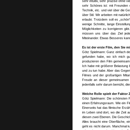
sehr intuitiv, sehr präzise ohne
sehr Schönes ist: mit Freunden 
Technik, etc. und viel über die 
über Stil. Wir arbeiten mit natü
erlaubt. Trotzdem soll es „schö
wenige Schnitte, lange Einstell
Möglichkeiten zu korrigieren g
müssen uns über das Ziel jeder 
Miteinander. Etwas Besseres kann
Es ist der erste Film, den Sie
Götz Spielmann: Ganz einfach desh
gefunden habe, wo ich mich gu
produzieren den Film gemeinsam m
Ich habe mit größerer Belastung 
und zu tun habe. Aber das Gegente
Filmes und der großartigen Mitar
Freude an dieser gemeinsamen A
jedenfalls sehr darum bemüht, d
Welche Rolle spielt der Faktor 
Götz Spielmann: Die schönsten Fi
einen Erfahrungsraum. Wie ein F
Einerseits hat das filmische Erzä
im Leben sind dort, wo die Zeit a
diesen zwei Ebenen. Die Geschicht
Alles braucht eine Oberfläche, e
geht es nicht darum. Manchmal ka