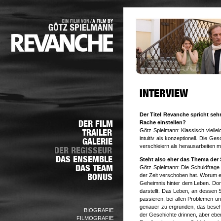
Der Titel Revanche spricht seh
Rache einstellen?
Götz Spielmann: Klassisch viellei
intuitiv als konzeptionell. Die Ge
verschleiern als herausarbeiten m
Steht also eher das Thema der
Götz Spielmann: Die Schuldfrage 
der Zeit verschoben hat. Worum es 
Geheimnis hinter dem Leben. Dor
darstellt. Das Leben, an dessen 
passieren, bei allen Problemen und
genauer zu ergründen, das beschä
BIOGRAFIE
der Geschichte drinnen, aber eben
FILMOGRAFIE