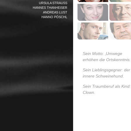
URSULA STRAUSS
HANNES THANHEISER
ANDREAS LUST
HANNO PÖSCHL
Sein Motto: ‚Umwege
erhöhen die Ortskenntnis.
Sein Lieblingsgegner: der
innere Schweinehund.
Sein Traumberuf als Kind:
Clown.