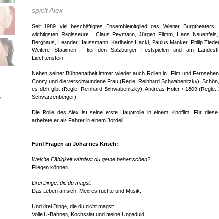
spielt Alex
Seit 1989 viel beschäftigtes Ensemblemitglied des Wiener Burgtheaters.
wichtigsten Regisseure: Claus Peymann, Jürgen Flimm, Hans Neuenfels,
Berghaus, Leander Haussmann, Karlheinz Hackl, Paulus Manker, Philip Tied
Weitere Stationen: bei den Salzburger Festspielen und am Landesth
Liechtenstein.
Neben seiner Bühnenarbeit immer wieder auch Rollen in Film und Fernsehen,
Conny und die verschwundene Frau (Regie: Reinhard Schwabenitzky), Schön
es dich gibt (Regie: Reinhard Schwabenitzky), Andreas Hofer / 1809 (Regie:
Schwarzenberger)
’
Die Rolle des Alex ist seine erste Hauptrolle in einem Kinofilm. Für diese
arbeitete er als Fahrer in einem Bordell.
Fünf Fragen an Johannes Krisch:
Welche Fähigkeit würdest du gerne beherrschen?
Fliegen können.
Drei Dinge, die du magst:
Das Leben an sich, Meeresfrüchte und Musik.
Und drei Dinge, die du nicht magst:
Volle U-Bahnen, Kochsalat und meine Ungeduld.