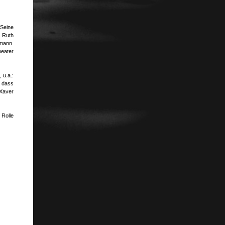
 Seine
 Ruth
emann.
eater
 u.a.:
, dass
 Xaver
 Rolle