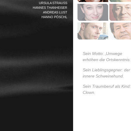
URSULA STRAUSS
HANNES THANHEISER
ANDREAS LUST
HANNO PÖSCHL
Sein Motto: ‚Umwege
erhöhen die Ortskenntnis.
Sein Lieblingsgegner: der
innere Schweinehund.
Sein Traumberuf als Kind:
Clown.