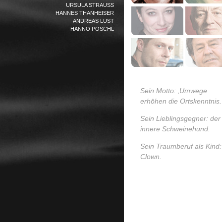
URSULA STRAUSS
HANNES THANHEISER
ANDREAS LUST
HANNO PÖSCHL
Sein Motto: ‚Umwege
erhöhen die Ortskenntnis.
Sein Lieblingsgegner: der
innere Schweinehund.
Sein Traumberuf als Kind:
Clown.