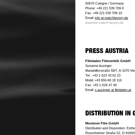
50670 Cologne / Germany
Phone: +49 221 539 709-0
Fax: +49 221 539 709-10
Email:
info at matchfactory.de
www.the-match-factory.de
Filmladen Filmverleih GmbH
Susanne Auzinger
Mariahilferstraße 58/7, A-1070 Vi
Tel: +43 1-523 43 62 23
Mobil: +43 650-60 18 116
Fax: +43 1-526 47 49
Email:
s.auzinger at filmladen.at
Movienet Film GmbH
Distribution and Disposition: Esth
Rosenheimer Straße 52, D-81669