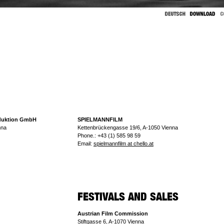
duktion GmbH
SPIELMANNFILM
nna
Kettenbrückengasse 19/6, A-1050 Vienna
Phone.: +43 (1) 585 98 59
Email:
spielmannfilm at chello.at
Austrian Film Commission
Stiftgasse 6, A-1070 Vienna