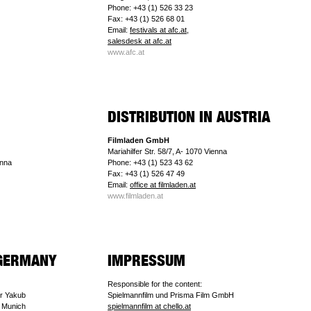
Phone: +43 (1) 526 33 23
Fax: +43 (1) 526 68 01
Email:
festivals at afc.at,
salesdesk at afc.at
www.afc.at
Filmladen GmbH
Mariahilfer Str. 58/7, A- 1070 Vienna
enna
Phone: +43 (1) 523 43 62
Fax: +43 (1) 526 47 49
Email:
office at filmladen.at
www.filmladen.at
Responsible for the content:
er Yakub
Spielmannfilm und Prisma Film GmbH
 Munich
spielmannfilm at chello.at