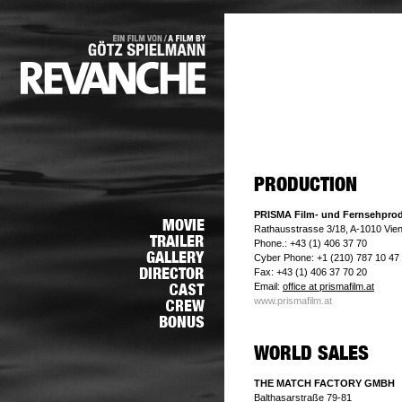
PRISMA Film- und Fernsehpro
Rathausstrasse 3/18, A-1010 Vie
Phone.: +43 (1) 406 37 70
Cyber Phone: +1 (210) 787 10 47
Fax: +43 (1) 406 37 70 20
Email:
office at prismafilm.at
www.prismafilm.at
THE MATCH FACTORY GMBH
Balthasarstraße 79-81