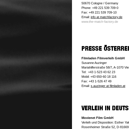
50670 Cologne / Germany
Phone: +49 221 539 709-0
Fax: +49 221 539 709-10
Email:
info at matchfactory.de
www.the-match-factory.de
Filmladen Filmverleih GmbH
Susanne Auzinger
Mariahilferstraße 58/7, A-1070 Vi
Tel: +43 1-523 43 62 23
Mobil: +43 650-60 18 116
Fax: +43 1-526 47 49
Email:
s.auzinger at filmladen.at
Movienet Film GmbH
Verleih und Disposition: Esther Y
Rosenheimer Straße 52, D-8166