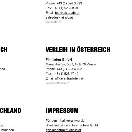
Phone: +43 (1) 526 33 23
Fax: +43 (1) 526 68 01
Email:
festivals at afc.at,
salesdesk at afc.at
www.afc.at
Filmladen GmbH
Mariahilfer Str. 58/7, A- 1070 Vienna
enna
Phone: +43 (1) 523 43 62
Fax: +43 (1) 526 47 49
Email:
office at filmladen.at
www.filmladen.at
Für den Inhalt verantwortlich:
akub
Spielmannfilm und Prisma Film GmbH
9 München
spielmannfilm at chello.at