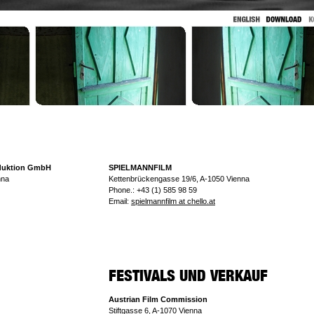
duktion GmbH
SPIELMANNFILM
nna
Kettenbrückengasse 19/6, A-1050 Vienna
Phone.: +43 (1) 585 98 59
Email:
spielmannfilm at chello.at
Austrian Film Commission
Stiftgasse 6, A-1070 Vienna