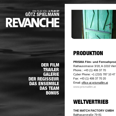
PRISMA Film- und Fernsehpro
Rathausstrasse 3/18, A-1010 Vie
Phone.: +43 (1) 406 37 70
Cyber Phone: +1 (210) 787 10 47
Fax: +43 (1) 406 37 70 20
Email:
office at prismafilm.at
www.prismafilm.at
THE MATCH FACTORY GMBH
Balthasarstraße 79-81