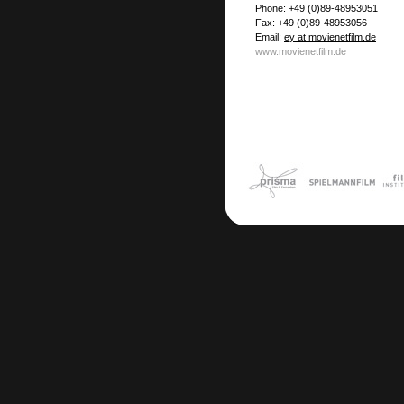
Phone: +49 (0)89-48953051
Fax: +49 (0)89-48953056
Email:
ey at movienetfilm.de
www.movienetfilm.de