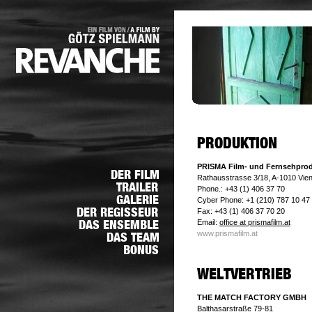
PRISMA Film- und Fernsehpro
Rathausstrasse 3/18, A-1010 Vie
Phone.: +43 (1) 406 37 70
Cyber Phone: +1 (210) 787 10 47
Fax: +43 (1) 406 37 70 20
Email:
office at prismafilm.at
www.prismafilm.at
THE MATCH FACTORY GMBH
Balthasarstraße 79-81