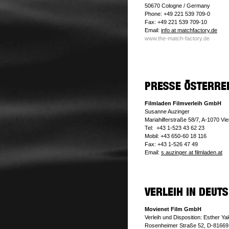
50670 Cologne / Germany
Phone: +49 221 539 709-0
Fax: +49 221 539 709-10
Email:
info at matchfactory.de
www.the-match-factory.de
Filmladen Filmverleih GmbH
Susanne Auzinger
Mariahilferstraße 58/7, A-1070 Vi
Tel: +43 1-523 43 62 23
Mobil: +43 650-60 18 116
Fax: +43 1-526 47 49
Email:
s.auzinger at filmladen.at
Movienet Film GmbH
Verleih und Disposition: Esther Y
Rosenheimer Straße 52, D-8166